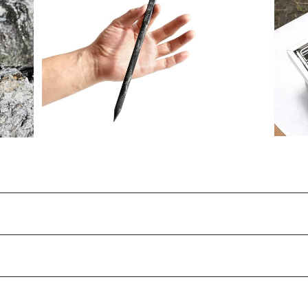
Mt.SUMI Re - Carbon Peg (naguri) 【
Mt
単品販売 】 マウントスミ リ カーボンペグ
¥660