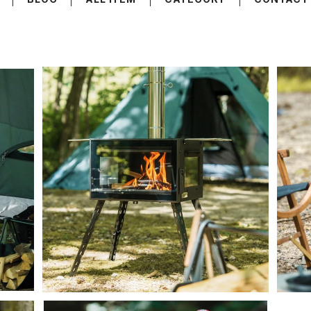
SOLD OUT
S /
Mt.SUMI Woodstove AURA FG / マウン
Mt.
ラ ス
トスミ アウトドア薪ストーブ オーラ
ウン
¥87,450