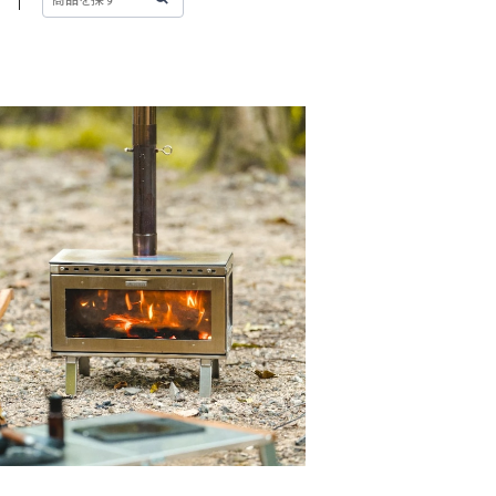
SOLD OUT
SUMI Woodstove MIDORA SUS / マ
トスミ アウトドア薪ストーブ ミドラ ステ
¥71,500
ンレス