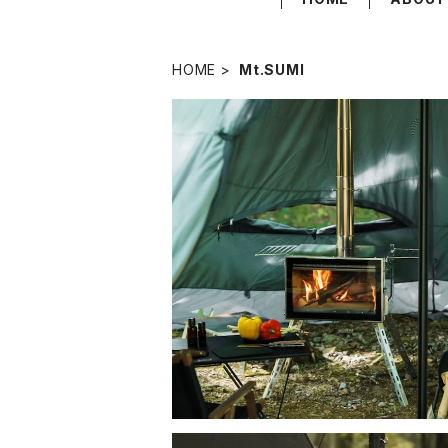
HOME
Mt.SUMI
SOLD OUT
Mt.SUMI Woodstove AURA FG SU
マウントスミ アウトドア薪ストーブ オー
¥99,000
テンレス