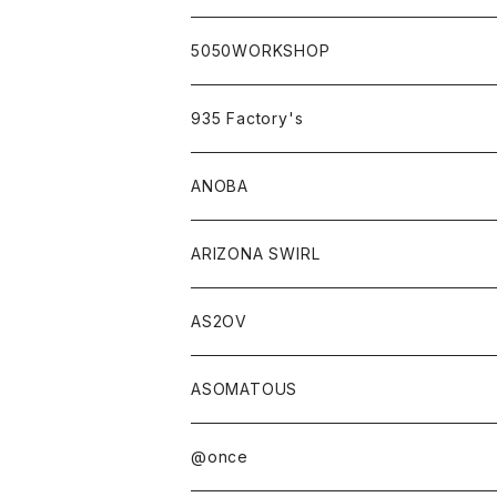
classicシリーズ
5050WORKSHOP
935 Factory's
ANOBA
ANOBA×sabi
ARIZONA SWIRL
AS2OV
ASOMATOUS
@once