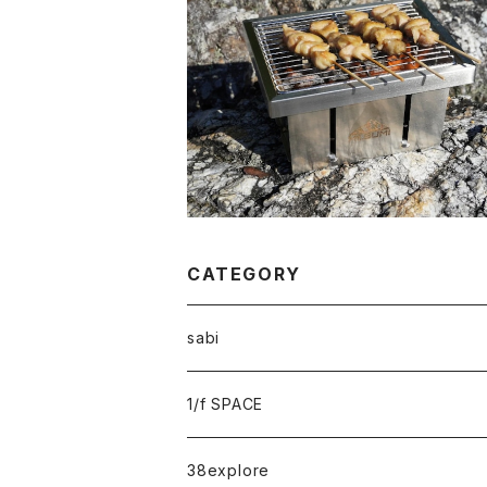
Mt.SUMI PerfectGrill mini SE マウント
スミ パーフェクトグリルミニ SE
¥7,700
CATEGORY
sabi
sabi×KAMU
1/f SPACE
campholic×sabi
38explore