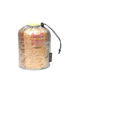
 case DCF OD500 / ソト
ラボ ガスケース DCF OD500
¥4,180