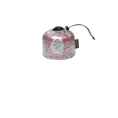
SoToLabo Gas case DCF OD250 / ソト
SoToLabo Gas
ラボ ガスケース DCF OD250用
¥4,180