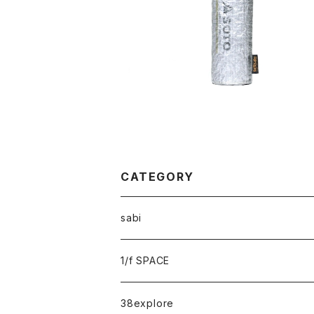
SoToLabo Gas case DCF CB / ソトラボ
ガスケース DCF CB
¥3,300
CATEGORY
sabi
sabi×KAMU
1/f SPACE
campholic×sabi
38explore