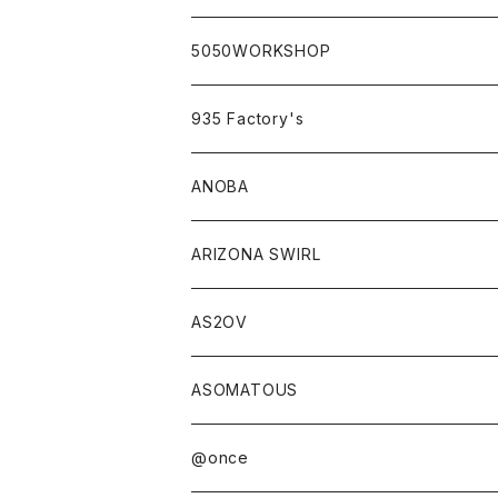
classicシリーズ
5050WORKSHOP
935 Factory's
ANOBA
ANOBA×sabi
ARIZONA SWIRL
AS2OV
ASOMATOUS
@once