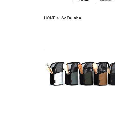
HOME
SoToLabo
SOLD OUT
SoToLabo Dry mesh Kitchen Tool
e / ソトラボ キッチンツールケース
¥3,960
20%OFF