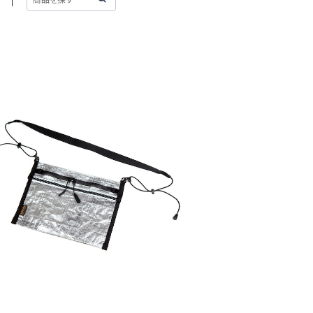
SOLD OUT
coche DCF / ソトラボ サコ
ッシュ DCF
¥7,920
20%OFF