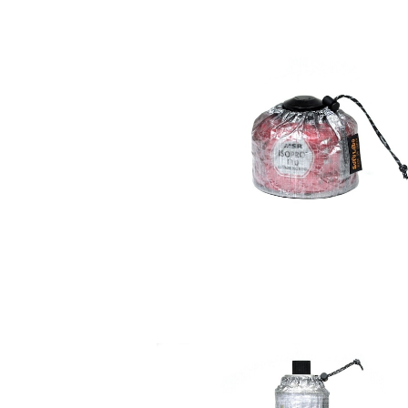
SOLD OUT
SoToLabo Gas case DCF OD110 / ソト
ラボ ガスケース DCF OD110用
¥3,300