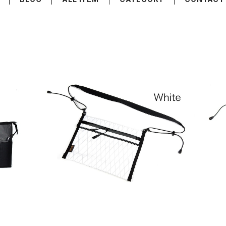
SoToLabo Sacoche / ソトラボ サコッシュ
 cas
SoToLabo Sa
¥7,040
20%OFF