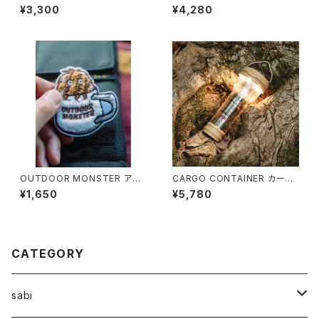
ウィルビーウィルビー レザーCB
サビ） / Wood spliting wedg
¥3,300
¥4,280
ガス缶カバー キャメル・ブラッ
es
ク
OUTDOOR MONSTER アウ
CARGO CONTAINER カーゴ
トドアモンスター モフモフワッペ
コンテナ / AIR LIGHT
¥1,650
¥5,780
ン sabi別注 カップ
CATEGORY
sabi