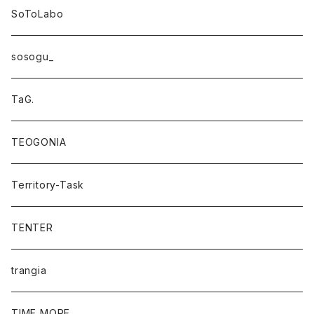
SoToLabo
sosogu_
TaG.
TEOGONIA
Territory-Task
TENTER
trangia
TIME MORE