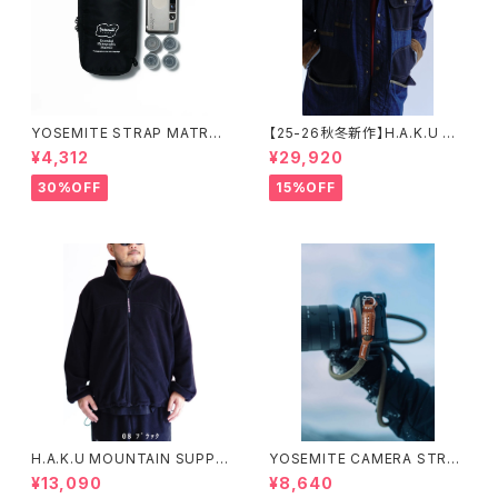
YOSEMITE STRAP MATRY
【25-26秋冬新作】H.A.K.U M
OSHKA CASE 【 M 】ヨセミテ
OUNTAIN SUPPLY HKT719
¥4,312
¥29,920
ストラップ マトリョーシカ ケース
ハンティングカバーオール ハク
マウンテンサプライ
30%OFF
15%OFF
H.A.K.U MOUNTAIN SUPPL
YOSEMITE CAMERA STRAP
Y HKT725 ヘビーフリースジャ
ヨセミテ カメラストラップ ( 111c
¥13,090
¥8,640
ケット
m ／ 126cm) ②