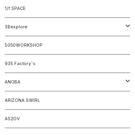
sabi×KAMU
1/f SPACE
campholic×sabi
38explore
classicシリーズ
5050WORKSHOP
935 Factory's
ANOBA
ANOBA×sabi
ARIZONA SWIRL
AS2OV