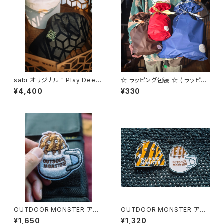
sabi オリジナル " Play Deep
☆ ラッピング包装 ☆ ( ラッピン
er and Be Yourself " キャッ
グをご希望の方はこちらも一緒
¥4,400
¥330
プ
にご購入ください。)
OUTDOOR MONSTER アウ
OUTDOOR MONSTER アウ
トドアモンスター モフモフワッペ
トドアモンスター sabi別注 ピン
¥1,650
¥1,320