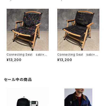
ン sabi別注 カップ
バッヂ
Connecting Seat sabi×KA
Connecting Seat sabi×KA
MU Splatter Paint
MU Multicam Black
¥13,200
¥13,200
セール中の商品