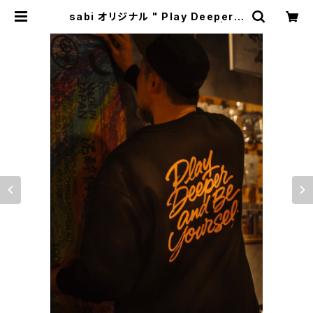
sabi オリジナル " Play Deeper a
nd Be Yourself " スウェット | Na
tural Life Style sabi