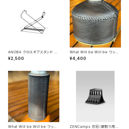
ANOBA クロスギアスタンド BL
What Will be Will be ワット
ACK ver.
ウィルビーウィルビー レザー O
¥2,500
¥4,400
Dガス缶カバー （中：230/250
サイズ） キャメル・ブラック
What Will be Will be ワット
ZENCamps 刃冠（薪割り用ク