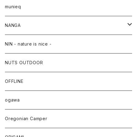
munieq
NANGA
NANGA×TACOMA FUJI RECORDS
NIN - nature is nice -
NUTS OUTDOOR
OFFLINE
ogawa
Oregonian Camper