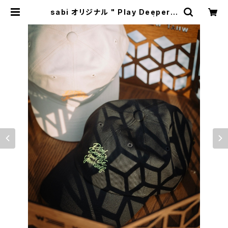
sabi オリジナル " Play Deeper a
nd Be Yourself " キャップ | Natu
ral Life Style sabi