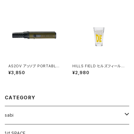
AS2OV アッソブ PORTABLE
HILLS FIELD ヒルズフィールド
STICK BURNER ポータブルス
DRINK OR DIE パイントグラス
¥3,850
¥2,980
ティックバーナー KHAKI
480ml
CATEGORY
sabi
sabi×KAMU
1/f SPACE