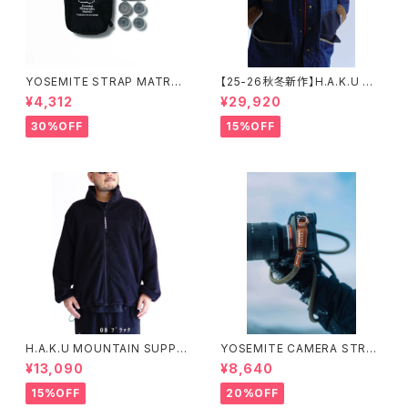
YOSEMITE STRAP MATRY
【25-26秋冬新作】H.A.K.U M
OSHKA CASE 【 M 】ヨセミテ
OUNTAIN SUPPLY HKT719
¥4,312
¥29,920
ストラップ マトリョーシカ ケース
ハンティングカバーオール ハク
マウンテンサプライ
30%OFF
15%OFF
H.A.K.U MOUNTAIN SUPPL
YOSEMITE CAMERA STRAP
Y HKT725 ヘビーフリースジャ
ヨセミテ カメラストラップ ( 111c
¥13,090
¥8,640
ケット
m ／ 126cm) ②
15%OFF
20%OFF