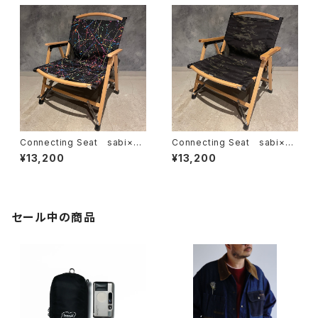
Connecting Seat sabi×KA
Connecting Seat sabi×KA
MU Splatter Paint
MU Multicam Black
¥13,200
¥13,200
セール中の商品