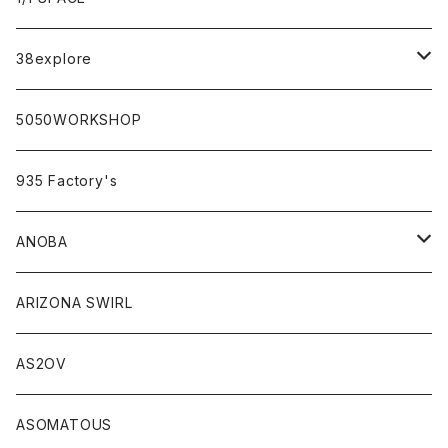
campholic×sabi
38explore
classicシリーズ
5050WORKSHOP
935 Factory's
ANOBA
ANOBA×sabi
ARIZONA SWIRL
AS2OV
ASOMATOUS