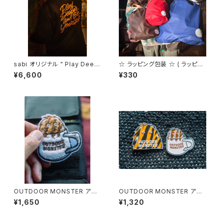
sabi オリジナル " Play Deep
☆ ラッピング包装 ☆ ( ラッピン
er and Be Yourself " スウェ
グをご希望の方はこちらも一緒
¥6,600
¥330
ット
にご購入ください。)
OUTDOOR MONSTER アウ
OUTDOOR MONSTER アウ
トドアモンスター モフモフワッペ
トドアモンスター sabi別注 ピン
¥1,650
¥1,320
ン sabi別注 カップ
バッヂ