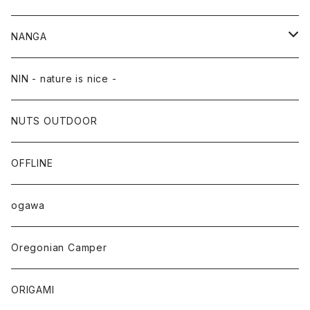
NANGA
NANGA×TACOMA FUJI RECORDS
NIN - nature is nice -
NUTS OUTDOOR
OFFLINE
ogawa
Oregonian Camper
ORIGAMI