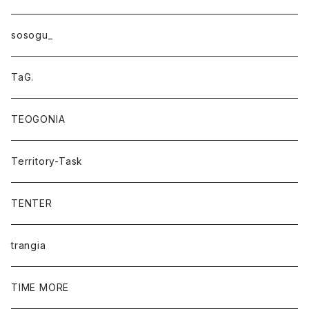
sosogu_
TaG.
TEOGONIA
Territory-Task
TENTER
trangia
TIME MORE