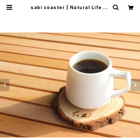
sabi coaster | Natural Life St
yle sabi