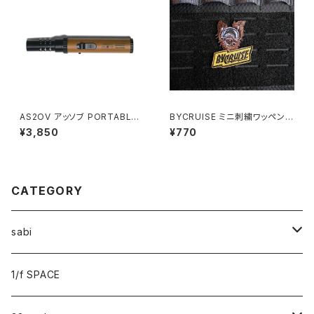
AS2OV アッソブ PORTABLE
BYCRUISE ミニ刺繍ワッペン /
STICK BURNER ポータブルス
バイクルーズ
¥3,850
¥770
ティックバーナー CAMEL
CATEGORY
sabi
sabi×KAMU
1/f SPACE