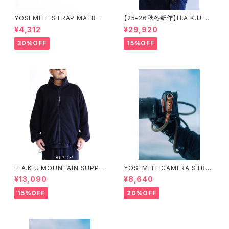
YOSEMITE STRAP MATRY
【25-26秋冬新作】H.A.K.U M
OSHKA CASE 【 M 】ヨセミテ
OUNTAIN SUPPLY HKT719
¥4,312
¥29,920
ストラップ マトリョーシカ ケース
ハンティングカバーオール ハク
マウンテンサプライ
30%OFF
15%OFF
H.A.K.U MOUNTAIN SUPPL
YOSEMITE CAMERA STRAP
Y HKT725 ヘビーフリースジャ
ヨセミテ カメラストラップ ( 111c
¥13,090
¥8,640
ケット
m ／ 126cm) ②
15%OFF
20%OFF