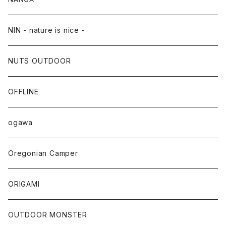
NANGA×TACOMA FUJI RECORDS
NIN - nature is nice -
NUTS OUTDOOR
OFFLINE
ogawa
Oregonian Camper
ORIGAMI
OUTDOOR MONSTER