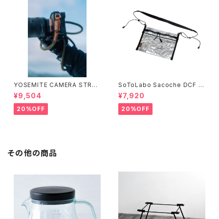
YOSEMITE CAMERA STRAP
SoToLabo Sacoche DCF /
ヨセミテ カメラストラップ ( 111c
ソトラボ サコッシュ DCF
¥9,504
¥7,920
m ／ 126cm) ①
20%OFF
20%OFF
その他の商品