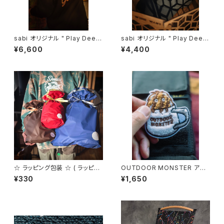
sabi オリジナル " Play Deep
sabi オリジナル " Play Deep
er and Be Yourself " スウェ
er and Be Yourself " キャッ
¥6,600
¥4,400
ット
プ
☆ ラッピング包装 ☆ ( ラッピン
OUTDOOR MONSTER アウ
グをご希望の方はこちらも一緒
トドアモンスター モフモフワッペ
¥330
¥1,650
にご購入ください。)
ン sabi別注 カップ