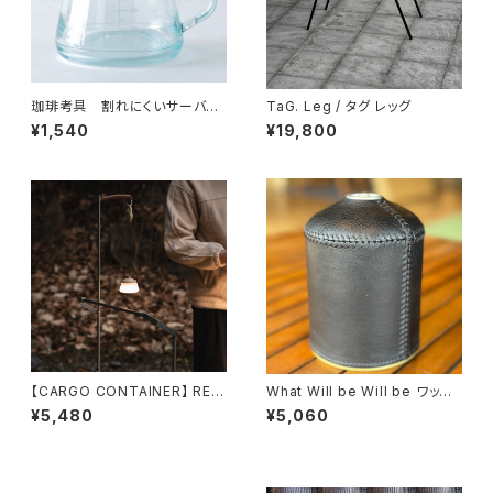
珈琲考具 割れにくいサーバ
TaG. Leg / タグ レッグ
ー 400ml
¥1,540
¥19,800
【CARGO CONTAINER】 REE
What Will be Will be ワット
L LIGHT MINI / リールライトミ
ウィルビーウィルビー レザー O
¥5,480
¥5,060
ニ
Dガス缶 （大：470/500サイズ）
キャメル・ブラック