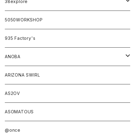
campholic×sabi
38explore
classicシリーズ
5050WORKSHOP
935 Factory's
ANOBA
ANOBA×sabi
ARIZONA SWIRL
AS2OV
ASOMATOUS
@once