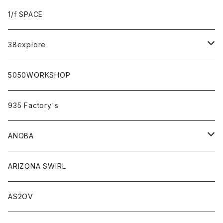
sabi×KAMU
1/f SPACE
campholic×sabi
38explore
classicシリーズ
5050WORKSHOP
935 Factory's
ANOBA
ANOBA×sabi
ARIZONA SWIRL
AS2OV