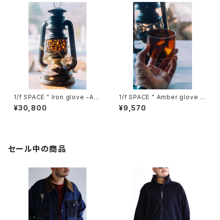
1/f SPACE " Iron glove -Am
1/f SPACE " Amber glove "
ber- " アイロングローブ アン
アンバーグローブ （ガラスホヤ
¥30,800
¥9,570
バー
のみ）
セール中の商品