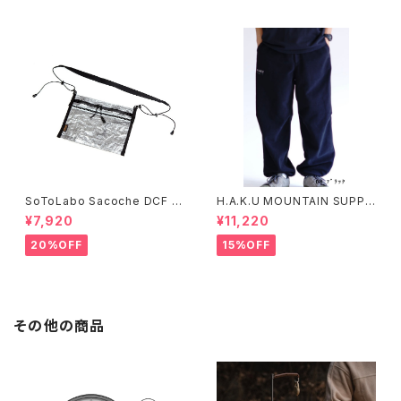
SoToLabo Sacoche DCF /
H.A.K.U MOUNTAIN SUPPL
ソトラボ サコッシュ DCF
Y HKT130 ヘビーフリースパン
¥7,920
¥11,220
ツ
20%OFF
15%OFF
その他の商品