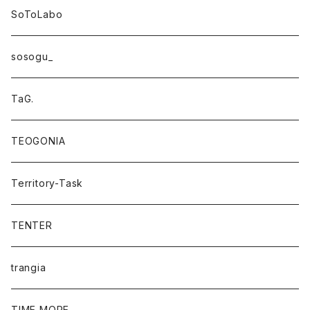
SoToLabo
sosogu_
TaG.
TEOGONIA
Territory-Task
TENTER
trangia
TIME MORE