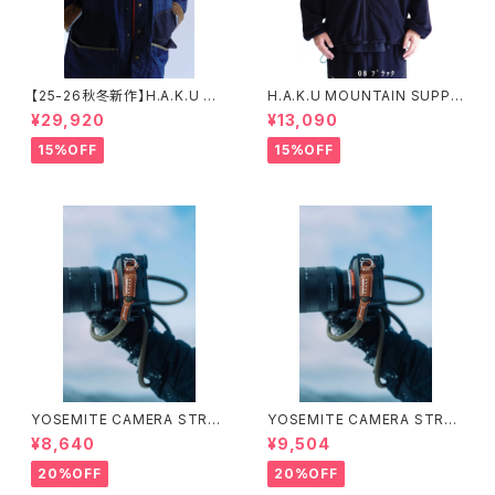
【25-26秋冬新作】H.A.K.U M
H.A.K.U MOUNTAIN SUPPL
OUNTAIN SUPPLY HKT719
Y HKT725 ヘビーフリースジャ
¥29,920
¥13,090
ハンティングカバーオール ハク
ケット
マウンテンサプライ
15%OFF
15%OFF
YOSEMITE CAMERA STRAP
YOSEMITE CAMERA STRAP
ヨセミテ カメラストラップ ( 111c
ヨセミテ カメラストラップ ( 111c
¥8,640
¥9,504
m ／ 126cm) ②
m ／ 126cm) ①
20%OFF
20%OFF