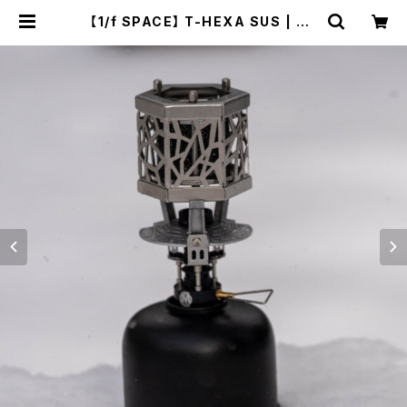
【1/f SPACE】 T-HEXA SUS | Na
tural Life Style sabi