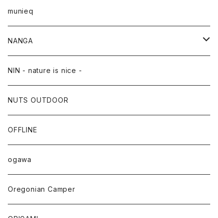
munieq
NANGA
NANGA×TACOMA FUJI RECORDS
NIN - nature is nice -
NUTS OUTDOOR
OFFLINE
ogawa
Oregonian Camper